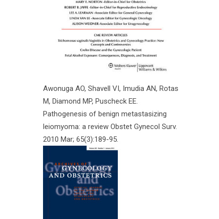
Awonuga AO, Shavell VI, Imudia AN, Rotas
M, Diamond MP, Puscheck EE.
Pathogenesis of benign metastasizing
leiomyoma: a review Obstet Gynecol Surv.
2010 Mar; 65(3):189-95.