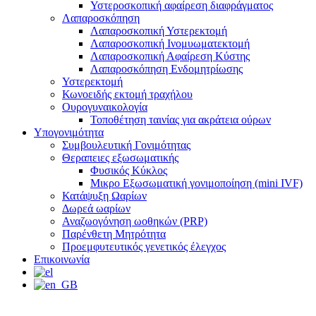
Υστεροσκοπική αφαίρεση διαφράγματος
Λαπαροσκόπηση
Λαπαροσκοπική Υστερεκτομή
Λαπαροσκοπική Ινομυωματεκτομή
Λαπαροσκοπική Αφαίρεση Κύστης
Λαπαροσκόπηση Ενδομητρίωσης
Υστερεκτομή
Κωνοειδής εκτομή τραχήλου
Ουρογυναικολογία
Τοποθέτηση ταινίας για ακράτεια ούρων
Υπογονιμότητα
Συμβουλευτική Γονιμότητας
Θεραπειες εξωσωματικής
Φυσικός Κύκλος
Μικρο Εξωσωματική γονιμοποίηση (mini IVF)
Κατάψυξη Ωαρίων
Δωρεά ωαρίων
Αναζωογόνηση ωοθηκών (PRP)
Παρένθετη Μητρότητα
Προεμφυτευτικός γενετικός έλεγχος
Επικοινωνία