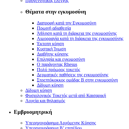
Προγεννητικός έλεγχος
Θέματα στην εγκυμοσύνη
Διατροφή κατά την Εγκυμοσύνη
Πρωινή αδιαθεσία
Άθληση κατά τη διάρκεια της εγκυμοσύνης
Αιμορραγία κατά τη διάρκεια της εγκυμοσύνης
Έκτοπη κύηση
Κυστική Ίνωση
Διαβήτης κύησης
Επιληψία και εγκυμοσύνη
Ο παράγοντας Rhesus
Πολύ πρόωρος τοκετός
Δερματικές παθήσεις της εγκυμοσύνης
Στρεπτόκοκκος ομάδας Β στην εγκυμοσύνη
Δίδυμη κύηση
Δίδυμη κύηση
Φυσιολογικός Τοκετός μετά από Καισαρική
Λοχεία και θηλασμός
Εμβρυομητρική
Υπερηχογράφημα Αρχόμενης Κύησης
Υπερηχογράφημα Β’ επιπέδου