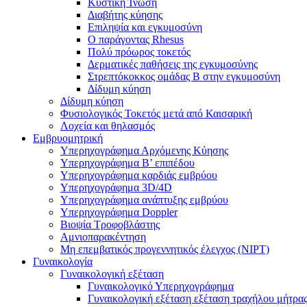
Κυστική Ίνωση
Διαβήτης κύησης
Επιληψία και εγκυμοσύνη
Ο παράγοντας Rhesus
Πολύ πρόωρος τοκετός
Δερματικές παθήσεις της εγκυμοσύνης
Στρεπτόκοκκος ομάδας Β στην εγκυμοσύνη
Δίδυμη κύηση
Δίδυμη κύηση
Φυσιολογικός Τοκετός μετά από Καισαρική
Λοχεία και θηλασμός
Εμβρυομητρική
Υπερηχογράφημα Αρχόμενης Κύησης
Υπερηχογράφημα Β’ επιπέδου
Υπερηχογράφημα καρδιάς εμβρύου
Υπερηχογράφημα 3D/4D
Υπερηχογράφημα ανάπτυξης εμβρύου
Υπερηχογράφημα Doppler
Βιοψία Τροφοβλάστης
Αμνιοπαρακέντηση
Μη επεμβατικός προγεννητικός έλεγχος (NIPT)
Γυναικολογία
Γυναικολογική εξέταση
Γυναικολογικό Υπερηχογράφημα
Γυναικολογική εξέταση εξέταση τραχήλου μήτρα