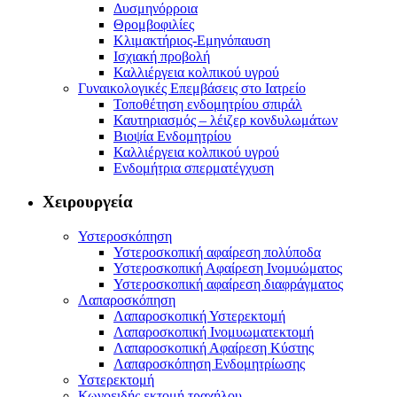
Δυσμηνόρροια
Θρομβοφιλίες
Κλιμακτήριος-Εμηνόπαυση
Ισχιακή προβολή
Καλλιέργεια κολπικού υγρού
Γυναικολογικές Επεμβάσεις στο Ιατρείο
Τοποθέτηση ενδομητρίου σπιράλ
Καυτηριασμός – λέιζερ κονδυλωμάτων
Βιοψία Ενδομητρίου
Καλλιέργεια κολπικού υγρού
Ενδομήτρια σπερματέγχυση
Χειρουργεία
Υστεροσκόπηση
Υστεροσκοπική αφαίρεση πολύποδα
Υστεροσκοπική Αφαίρεση Ινομυώματος
Υστεροσκοπική αφαίρεση διαφράγματος
Λαπαροσκόπηση
Λαπαροσκοπική Υστερεκτομή
Λαπαροσκοπική Ινομυωματεκτομή
Λαπαροσκοπική Αφαίρεση Κύστης
Λαπαροσκόπηση Ενδομητρίωσης
Υστερεκτομή
Κωνοειδής εκτομή τραχήλου