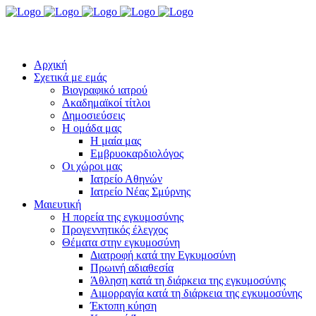
ΑΘΗΝΑ: 2107717705 & Ν. ΣΜΥΡΝΗ: 2109343538
Doctoran
Αρχική
Σχετικά με εμάς
Βιογραφικό ιατρού
Ακαδημαϊκοί τίτλοι
Δημοσιεύσεις
Η ομάδα μας
Η μαία μας
Εμβρυοκαρδιολόγος
Οι χώροι μας
Ιατρείο Αθηνών
Ιατρείο Νέας Σμύρνης
Μαιευτική
Η πορεία της εγκυμοσύνης
Προγεννητικός έλεγχος
Θέματα στην εγκυμοσύνη
Διατροφή κατά την Εγκυμοσύνη
Πρωινή αδιαθεσία
Άθληση κατά τη διάρκεια της εγκυμοσύνης
Αιμορραγία κατά τη διάρκεια της εγκυμοσύνης
Έκτοπη κύηση