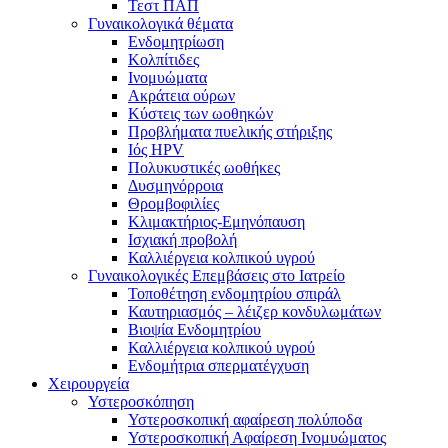
Τεστ ΠΑΠ
Γυναικολογικά θέματα
Ενδομητρίωση
Κολπίτιδες
Ινομυώματα
Ακράτεια ούρων
Κύστεις των ωοθηκών
Προβλήματα πυελικής στήριξης
Ιός HPV
Πολυκυστικές ωοθήκες
Δυσμηνόρροια
Θρομβοφιλίες
Κλιμακτήριος-Εμηνόπαυση
Ισχιακή προβολή
Καλλιέργεια κολπικού υγρού
Γυναικολογικές Επεμβάσεις στο Ιατρείο
Τοποθέτηση ενδομητρίου σπιράλ
Καυτηριασμός – λέιζερ κονδυλωμάτων
Βιοψία Ενδομητρίου
Καλλιέργεια κολπικού υγρού
Ενδομήτρια σπερματέγχυση
Χειρουργεία
Υστεροσκόπηση
Υστεροσκοπική αφαίρεση πολύποδα
Υστεροσκοπική Αφαίρεση Ινομυώματος