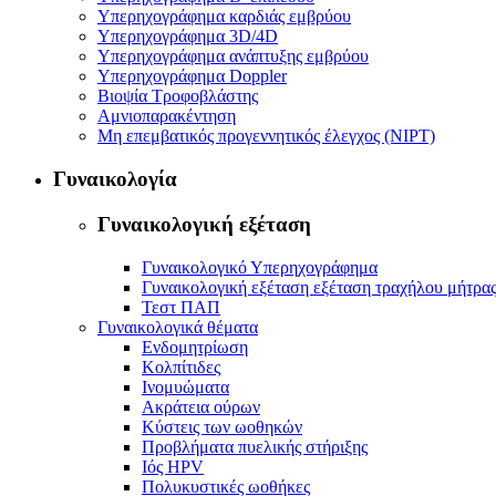
Υπερηχογράφημα καρδιάς εμβρύου
Υπερηχογράφημα 3D/4D
Υπερηχογράφημα ανάπτυξης εμβρύου
Υπερηχογράφημα Doppler
Βιοψία Τροφοβλάστης
Αμνιοπαρακέντηση
Μη επεμβατικός προγεννητικός έλεγχος (NIPT)
Γυναικολογία
Γυναικολογική εξέταση
Γυναικολογικό Υπερηχογράφημα
Γυναικολογική εξέταση εξέταση τραχήλου μήτρα
Τεστ ΠΑΠ
Γυναικολογικά θέματα
Ενδομητρίωση
Κολπίτιδες
Ινομυώματα
Ακράτεια ούρων
Κύστεις των ωοθηκών
Προβλήματα πυελικής στήριξης
Ιός HPV
Πολυκυστικές ωοθήκες