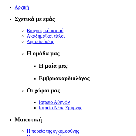
Αρχική
Σχετικά με εμάς
Βιογραφικό ιατρού
Ακαδημαϊκοί τίτλοι
Δημοσιεύσεις
Η ομάδα μας
Η μαία μας
Εμβρυοκαρδιολόγος
Οι χώροι μας
Ιατρείο Αθηνών
Ιατρείο Νέας Σμύρνης
Μαιευτική
Η πορεία της εγκυμοσύνης