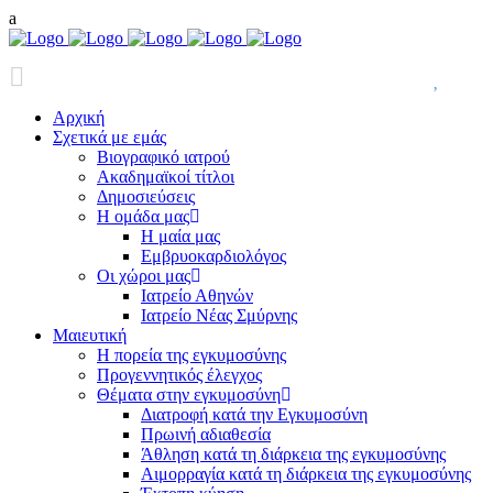
ΑΘΗΝΑ: 2107717705 & Ν. ΣΜΥΡΝΗ: 2109343538
Doct
Αρχική
Σχετικά με εμάς
Βιογραφικό ιατρού
Ακαδημαϊκοί τίτλοι
Δημοσιεύσεις
Η ομάδα μας
Η μαία μας
Εμβρυοκαρδιολόγος
Οι χώροι μας
Ιατρείο Αθηνών
Ιατρείο Νέας Σμύρνης
Μαιευτική
Η πορεία της εγκυμοσύνης
Προγεννητικός έλεγχος
Θέματα στην εγκυμοσύνη
Διατροφή κατά την Εγκυμοσύνη
Πρωινή αδιαθεσία
Άθληση κατά τη διάρκεια της εγκυμοσύνης
Αιμορραγία κατά τη διάρκεια της εγκυμοσύνης