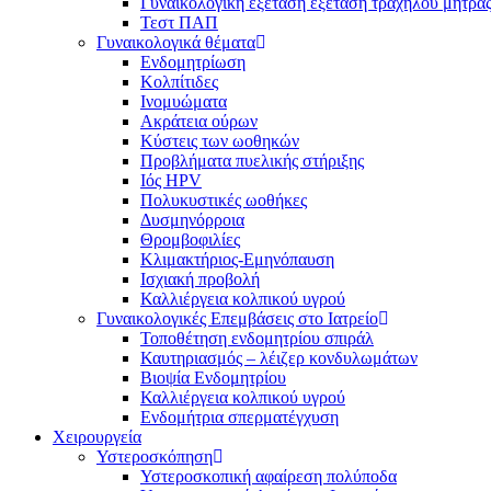
Γυναικολογική εξέταση εξέταση τραχήλου μήτρα
Τεστ ΠΑΠ
Γυναικολογικά θέματα
Ενδομητρίωση
Κολπίτιδες
Ινομυώματα
Ακράτεια ούρων
Κύστεις των ωοθηκών
Προβλήματα πυελικής στήριξης
Ιός HPV
Πολυκυστικές ωοθήκες
Δυσμηνόρροια
Θρομβοφιλίες
Κλιμακτήριος-Εμηνόπαυση
Ισχιακή προβολή
Καλλιέργεια κολπικού υγρού
Γυναικολογικές Επεμβάσεις στο Ιατρείο
Τοποθέτηση ενδομητρίου σπιράλ
Καυτηριασμός – λέιζερ κονδυλωμάτων
Βιοψία Ενδομητρίου
Καλλιέργεια κολπικού υγρού
Ενδομήτρια σπερματέγχυση
Χειρουργεία
Υστεροσκόπηση
Υστεροσκοπική αφαίρεση πολύποδα