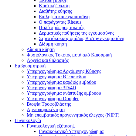
Έκτοπη κύηση
Κυστική Ίνωση
Διαβήτης κύησης
Επιληψία και εγκυμοσύνη
Ο παράγοντας Rhesus
Πολύ πρόωρος τοκετός
Δερματικές παθήσεις της εγκυμοσύνης
Στρεπτόκοκκος ομάδας Β στην εγκυμοσύνη
Δίδυμη κύηση
Δίδυμη κύηση
Φυσιολογικός Τοκετός μετά από Καισαρική
Λοχεία και θηλασμός
Εμβρυομητρική
Υπερηχογράφημα Αρχόμενης Κύησης
Υπερηχογράφημα Β’ επιπέδου
Υπερηχογράφημα καρδιάς εμβρύου
Υπερηχογράφημα 3D/4D
Υπερηχογράφημα ανάπτυξης εμβρύου
Υπερηχογράφημα Doppler
Βιοψία Τροφοβλάστης
Αμνιοπαρακέντηση
Μη επεμβατικός προγεννητικός έλεγχος (NIPT)
Γυναικολογία
Γυναικολογική εξέταση
Γυναικολογικό Υπερηχογράφημα