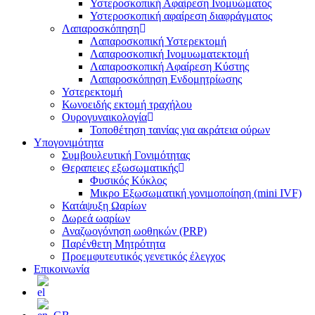
Υστεροσκοπική Αφαίρεση Ινομυώματος
Υστεροσκοπική αφαίρεση διαφράγματος
Λαπαροσκόπηση
Λαπαροσκοπική Υστερεκτομή
Λαπαροσκοπική Ινομυωματεκτομή
Λαπαροσκοπική Αφαίρεση Κύστης
Λαπαροσκόπηση Ενδομητρίωσης
Υστερεκτομή
Κωνοειδής εκτομή τραχήλου
Ουρογυναικολογία
Τοποθέτηση ταινίας για ακράτεια ούρων
Υπογονιμότητα
Συμβουλευτική Γονιμότητας
Θεραπειες εξωσωματικής
Φυσικός Κύκλος
Μικρο Εξωσωματική γονιμοποίηση (mini IVF)
Κατάψυξη Ωαρίων
Δωρεά ωαρίων
Αναζωογόνηση ωοθηκών (PRP)
Παρένθετη Μητρότητα
Προεμφυτευτικός γενετικός έλεγχος
Επικοινωνία