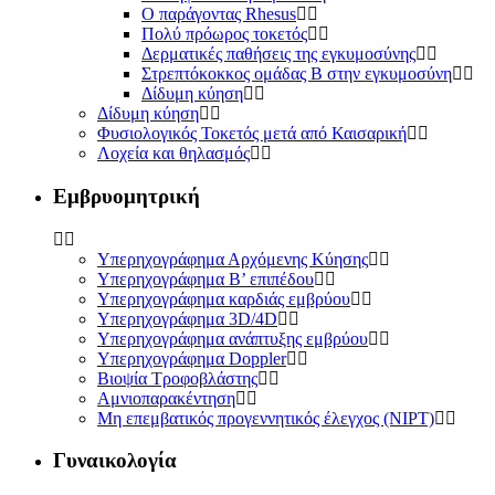
Ο παράγοντας Rhesus
Πολύ πρόωρος τοκετός
Δερματικές παθήσεις της εγκυμοσύνης
Στρεπτόκοκκος ομάδας Β στην εγκυμοσύνη
Δίδυμη κύηση
Δίδυμη κύηση
Φυσιολογικός Τοκετός μετά από Καισαρική
Λοχεία και θηλασμός
Εμβρυομητρική
Υπερηχογράφημα Αρχόμενης Κύησης
Υπερηχογράφημα Β’ επιπέδου
Υπερηχογράφημα καρδιάς εμβρύου
Υπερηχογράφημα 3D/4D
Υπερηχογράφημα ανάπτυξης εμβρύου
Υπερηχογράφημα Doppler
Βιοψία Τροφοβλάστης
Αμνιοπαρακέντηση
Μη επεμβατικός προγεννητικός έλεγχος (NIPT)
Γυναικολογία