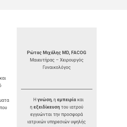
Ρώτας Μιχάλης MD, FACOG
Μαιευτήρας – Χειρουργός
Γυναικολόγος
και
ό
Η
γνώση
, η
εμπειρία
και
όματα
η
εξειδίκευση
του ιατρού
 που
εγγυώνται την προσφορά
ιατρικών υπηρεσιών υψηλής