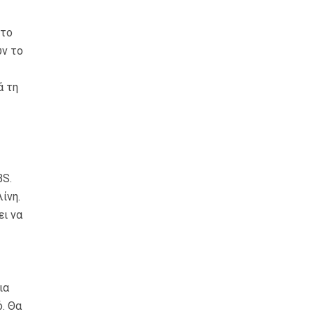
στο
υν το
ά τη
BS.
ίνη.
ει να
ια
. Θα