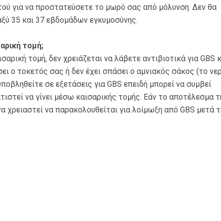
τού για να προστατεύσετε το μωρό σας από μόλυνση. Δεν θα
αξύ 35 και 37 εβδομάδων εγκυμοσύνης.
αρική τομή;
σαρική τομή, δεν χρειάζεται να λάβετε αντιβιοτικά για GBS 
σει ο τοκετός σας ή δεν έχει σπάσει ο αμνιακός σάκος (το νε
 υποβληθείτε σε εξετάσεις για GBS επειδή μπορεί να συμβεί
τιστεί να γίνει μέσω καισαρικής τομής. Εάν το αποτέλεσμα τ
να χρειαστεί να παρακολουθείται για λοίμωξη από GBS μετά τ
 τώρα στο
2107717705
(Αθήνα) και στο
210
πιν ραντεβού. Καλέστε όλο το 24ωρο σε κά