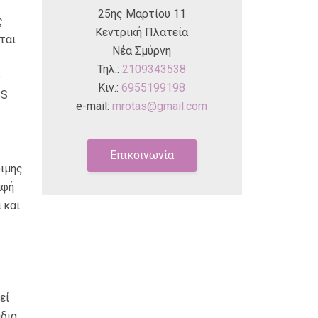
25ης Μαρτίου 11
ς
Κεντρική Πλατεία
ται
Νέα Σμύρνη
Τηλ.:
2109343538
ο
Κιν.:
6955199198
BS
e-mail:
mrotas@gmail.com
Επικοινωνία
ψιμης
αφή
 και
εί
άδια