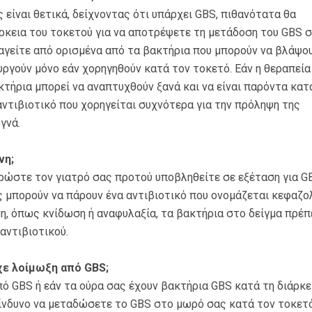
είναι θετικά, δείχνοντας ότι υπάρχει GBS, πιθανότατα θα
άρκεια του τοκετού για να αποτρέψετε τη μετάδοση του GBS 
αγείτε από ορισμένα από τα βακτήρια που μπορούν να βλάψο
υργούν μόνο εάν χορηγηθούν κατά τον τοκετό. Εάν η θεραπεία
κτήρια μπορεί να αναπτυχθούν ξανά και να είναι παρόντα κατ
 αντιβιοτικό που χορηγείται συχνότερα για την πρόληψη της
γνά.
νη;
ερώστε τον γιατρό σας προτού υποβληθείτε σε εξέταση για G
ς μπορούν να πάρουν ένα αντιβιοτικό που ονομάζεται κεφαζολ
η, όπως κνίδωση ή αναφυλαξία, τα βακτήρια στο δείγμα πρέπ
αντιβιοτικού.
ίχε λοίμωξη από GBS;
ό GBS ή εάν τα ούρα σας έχουν βακτήρια GBS κατά τη διάρκε
κίνδυνο να μεταδώσετε το GBS στο μωρό σας κατά τον τοκετό