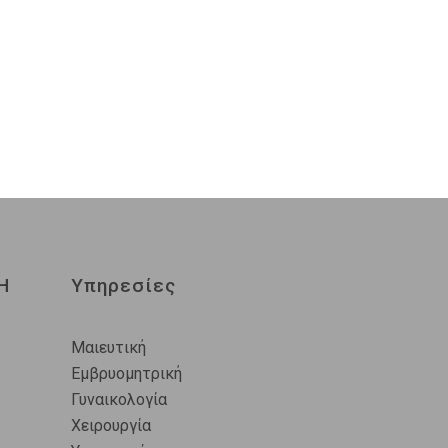
Η
Υπηρεσίες
Μαιευτική
Εμβρυομητρική
Γυναικολογία
Χειρουργία