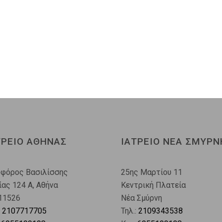
ΤΡΕΙΟ ΑΘΗΝΑΣ
ΙΑΤΡΕΙΟ ΝΕΑ ΣΜΥΡΝ
φόρος Βασιλίσσης
25ης Μαρτίου 11
ίας 124 A, Αθήνα
Κεντρική Πλατεία
 11526
Νέα Σμύρνη
:
2107717705
Τηλ.:
2109343538