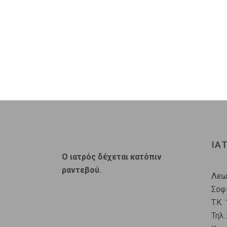
ΙΑ
O ιατρός δέχεται κατόπιν
ραντεβού.
Λεω
Σοφ
T.K.
Τηλ.