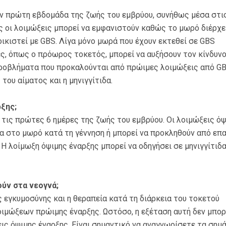
ην πρώτη εβδομάδα της ζωής του εμβρύου, συνήθως μέσα στι
ς οι λοιμώξεις μπορεί να εμφανιστούν καθώς το μωρό διέρχε
ικιστεί με GBS. Λίγα μόνο μωρά που έχουν εκτεθεί σε GBS
ς, όπως ο πρόωρος τοκετός, μπορεί να αυξήσουν τον κίνδυν
προβλήματα που προκαλούνται από πρώιμες λοιμώξεις από G
 του αίματος και η μηνιγγίτιδα.
ρξης;
τις πρώτες 6 ημέρες της ζωής του εμβρύου. Οι λοιμώξεις ό
α στο μωρό κατά τη γέννηση ή μπορεί να προκληθούν από επ
 Η λοίμωξη όψιμης έναρξης μπορεί να οδηγήσει σε μηνιγγίτιδα
ύν στα νεογνά;
ς εγκυμοσύνης και η θεραπεία κατά τη διάρκεια του τοκετού
ιμώξεων πρώιμης έναρξης. Ωστόσο, η εξέταση αυτή δεν μπορ
ις όψιμης έναρξης. Είναι σημαντικό να αναγνωρίσετε τα σημ