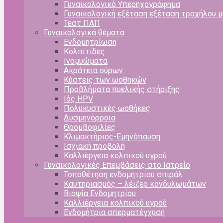
Γυναικολογικό Υπερηχογράφημα
Γυναικολογική εξέταση εξέταση τραχήλου 
Τεστ ΠΑΠ
Γυναικολογικά θέματα
Ενδομητρίωση
Κολπίτιδες
Ινομυώματα
Ακράτεια ούρων
Κύστεις των ωοθηκών
Προβλήματα πυελικής στήριξης
Ιός HPV
Πολυκυστικές ωοθήκες
Δυσμηνόρροια
Θρομβοφιλίες
Κλιμακτήριος-Εμηνόπαυση
Ισχιακή προβολή
Καλλιέργεια κολπικού υγρού
Γυναικολογικές Επεμβάσεις στο Ιατρείο
Τοποθέτηση ενδομητρίου σπιράλ
Καυτηριασμός – λέιζερ κονδυλωμάτων
Βιοψία Ενδομητρίου
Καλλιέργεια κολπικού υγρού
Ενδομήτρια σπερματέγχυση