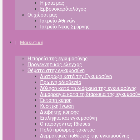
Η μαία μας
Εμβρυοκαρδιολόγος
Οι χώροι μας
Ιατρείο Αθηνών
Ιατρείο Νέας Σμύρνης
Μαιευτική
Η πορεία της εγκυμοσύνης
Προγεννητικός έλεγχος
Θέματα στην εγκυμοσύνη
Διατροφή κατά την Εγκυμοσύνη
Πρωινή αδιαθεσία
Άθληση κατά τη διάρκεια της εγκυμοσύνης
Αιμορραγία κατά τη διάρκεια της εγκυμοσύ
Έκτοπη κύηση
Κυστική Ίνωση
Διαβήτης κύησης
Επιληψία και εγκυμοσύνη
Ο παράγοντας Rhesus
Πολύ πρόωρος τοκετός
Δερματικές παθήσεις της εγκυμοσύνης