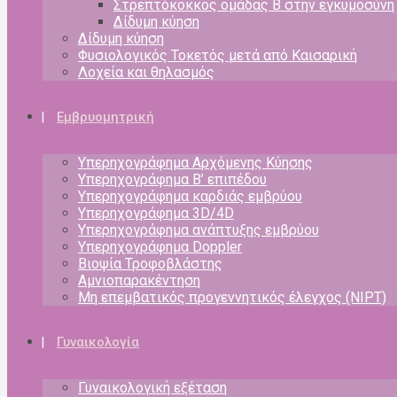
Στρεπτόκοκκος ομάδας Β στην εγκυμοσύνη
Δίδυμη κύηση
Δίδυμη κύηση
Φυσιολογικός Τοκετός μετά από Καισαρική
Λοχεία και θηλασμός
Εμβρυομητρική
Υπερηχογράφημα Αρχόμενης Κύησης
Υπερηχογράφημα Β’ επιπέδου
Υπερηχογράφημα καρδιάς εμβρύου
Υπερηχογράφημα 3D/4D
Υπερηχογράφημα ανάπτυξης εμβρύου
Υπερηχογράφημα Doppler
Βιοψία Τροφοβλάστης
Αμνιοπαρακέντηση
Μη επεμβατικός προγεννητικός έλεγχος (NIPT)
Γυναικολογία
Γυναικολογική εξέταση