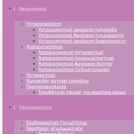
Χειρουργεία
Υστεροσκόπηση
Υστεροσκοπική αφαίρεση πολύποδα
Υστεροσκοπική Αφαίρεση Ινομυώματος
Υστεροσκοπική αφαίρεση διαφράγματος
Λαπαροσκόπηση
Λαπαροσκοπική Υστερεκτομή
Λαπαροσκοπική Ινομυωματεκτομή
Λαπαροσκοπική Αφαίρεση Κύστης
Λαπαροσκόπηση Ενδομητρίωσης
Υστερεκτομή
Κωνοειδής εκτομή τραχήλου
Ουρογυναικολογία
Τοποθέτηση ταινίας για ακράτεια ούρων
Υπογονιμότητα
Συμβουλευτική Γονιμότητας
Θεραπειες εξωσωματικής