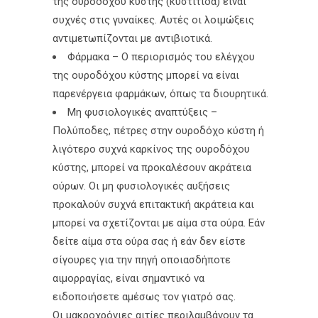
της ουροδόχου κύστης (κυστίτιδα) είναι
συχνές στις γυναίκες. Αυτές οι λοιμώξεις
αντιμετωπίζονται με αντιβιοτικά.
Φάρμακα – Ο περιορισμός του ελέγχου
της ουροδόχου κύστης μπορεί να είναι
παρενέργεια φαρμάκων, όπως τα διουρητικά.
Μη φυσιολογικές αναπτύξεις –
Πολύποδες, πέτρες στην ουροδόχο κύστη ή
λιγότερο συχνά καρκίνος της ουροδόχου
κύστης, μπορεί να προκαλέσουν ακράτεια
ούρων. Οι μη φυσιολογικές αυξήσεις
προκαλούν συχνά επιτακτική ακράτεια και
μπορεί να σχετίζονται με αίμα στα ούρα. Εάν
δείτε αίμα στα ούρα σας ή εάν δεν είστε
σίγουρες για την πηγή οποιασδήποτε
αιμορραγίας, είναι σημαντικό να
ειδοποιήσετε αμέσως τον γιατρό σας.
Οι μακροχρόνιες αιτίες περιλαμβάνουν τα