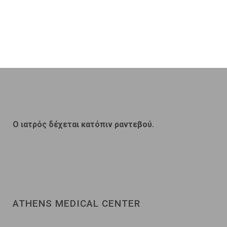
O ιατρός δέχεται κατόπιν ραντεβού.
ATHENS MEDICAL CENTER