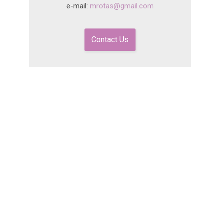
e-mail:
mrotas@gmail.com
Contact Us
Για ραντεβού καλέστε τώρα στο
2107717705
(Αθήνα) και στο
2109343538
(Νέα Σμύρνη)
.
O ιατρός εξετάζει κατόπιν
ραντεβού. Καλέστε όλο το 24ωρο
σε κάθε επείγουσα περίπτωση.