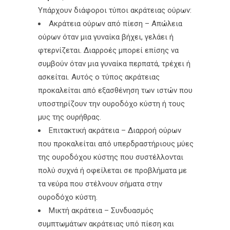
Υπάρχουν διάφοροι τύποι ακράτειας ούρων:
Ακράτεια ούρων από πίεση – Απώλεια
ούρων όταν μια γυναίκα βήχει, γελάει ή
φτερνίζεται. Διαρροές μπορεί επίσης να
συμβούν όταν μια γυναίκα περπατά, τρέχει ή
ασκείται. Αυτός ο τύπος ακράτειας
προκαλείται από εξασθένηση των ιστών που
υποστηρίζουν την ουροδόχο κύστη ή τους
μυς της ουρήθρας.
Επιτακτική ακράτεια – Διαρροή ούρων
που προκαλείται από υπερδραστήριους μύες
της ουροδόχου κύστης που συστέλλονται
πολύ συχνά ή οφείλεται σε προβλήματα με
τα νεύρα που στέλνουν σήματα στην
ουροδόχο κύστη.
Μικτή ακράτεια – Συνδυασμός
συμπτωμάτων ακράτειας υπό πίεση και