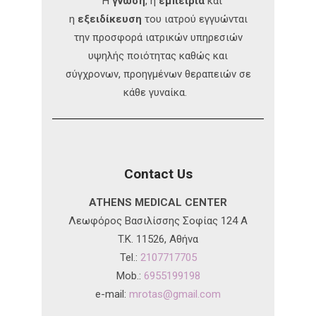
Η
γνώση
, η
εμπειρία
και
η
εξειδίκευση
του ιατρού εγγυώνται
την προσφορά ιατρικών υπηρεσιών
υψηλής ποιότητας καθώς και
σύγχρονων, προηγμένων θεραπειών σε
κάθε γυναίκα.
Contact Us
ATHENS MEDICAL CENTER
Λεωφόρος Βασιλίσσης Σοφίας 124 A
T.K. 11526, Αθήνα
Tel.:
2107717705
Mob.:
6955199198
e-mail:
mrotas@gmail.com