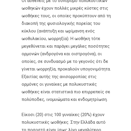
Οι ασθενείς με το σύνδρομο πολυκυστικών
ωοθηκών έχουν πολλές μικρές κύστες στις
ωοθήκες τους, οι οποίες προκύπτουν από τη
διακοπή της φυσιολογικής πορείας του
κύκλου (ανάπτυξη και ωρίμανση ενός
ωοθυλακίου, ωορρηξία). Η ωοθήκη τότε
μεγεθύνεται και παράγει μεγάλες ποσότητες
ορμονών (ανδρογόνα και οιστρογόνα), οι
οποίες, σε συνδυασμό με το γεγονός ότι δε
γίνεται ωορρηξία, προκαλούν υπογονιμότητα.
Εξαιτίας αυτής της ανισορροπίας στις
ορμόνες οι γυναίκες με πολυκυστικές
ωοθήκες είναι στατιστικά πιο επιρρεπείς σε
πολύποδες, ινομυώματα και ενδομητρίωση.
Είκοσι (20) στις 100 γυναίκες (20%) έχουν
πολυκυστικές ωοθήκες. Στην Ελλάδα αυτό
το ποσοστό είναι ίσως λίγο μεγαλύτερο.