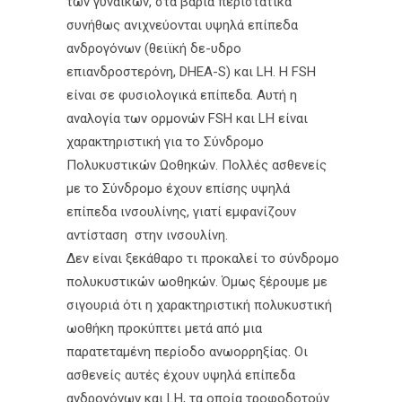
των γυναικών, στα βαριά περιστατικά
συνήθως ανιχνεύονται υψηλά επίπεδα
ανδρογόνων (θειϊκή δε-υδρο
επιανδροστερόνη, DHEA-S) και LH. Η FSH
είναι σε φυσιολογικά επίπεδα. Αυτή η
αναλογία των ορμονών FSH και LH είναι
χαρακτηριστική για το Σύνδρομο
Πολυκυστικών Ωοθηκών. Πολλές ασθενείς
με το Σύνδρομο έχουν επίσης υψηλά
επίπεδα ινσουλίνης, γιατί εμφανίζουν
αντίσταση στην ινσουλίνη.
Δεν είναι ξεκάθαρο τι προκαλεί το σύνδρομο
πολυκυστικών ωοθηκών. Όμως ξέρουμε με
σιγουριά ότι η χαρακτηριστική πολυκυστική
ωοθήκη προκύπτει μετά από μια
παρατεταμένη περίοδο ανωορρηξίας. Οι
ασθενείς αυτές έχουν υψηλά επίπεδα
ανδρογόνων και LH, τα οποία τροφοδοτούν