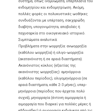
σύστημα, όπως ινομυώματα, υπερπλασία του
ενδομητρίου και ενδομητρίωση. Ακόμη,
πολλές φορές οι πολυκυστικές ωοθήκες
συνδυάζονται με υπέρταση, σακχαρώδη
διαβήτη, υπογονιμότητα, αποβολές ή
παχυσαρκία στο οικογενειακό ιστορικό.
Συμπτώματα αναλυτικά:
Προβλήματα στην ωορρηξία: ανωορρηξία
(καθόλου ωορρηξία) ή ολιγο-ωορρηξία
(ακατανόνιστη ή σε αραιά διαστήματα).
Ακανόνιστος κύκλος (εξαιτίας της
ακανόνιστης ωορρηξίας): αμηνόρροια
(καθόλου περίοδος), ολιγομηνόρροια (σε
αραιά διαστήματα, κάθε 2-3 μήνες), υπερ-
μηνόρροια (περίοδος που έρχεται πολύ
συχνά), μηνορραγία (έντονη αιμορραγία ή
αιμορραγία που διαρκεί για πολλές μέρες ή
εβδομάδες) ή αιμορραγία ενδιάμεσα από τις