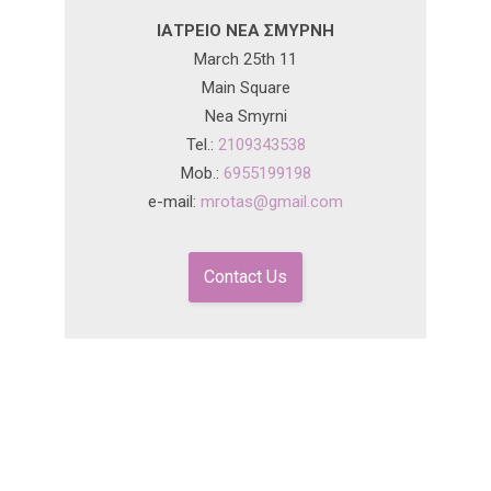
ΙΑΤΡΕΙΟ ΝΕΑ ΣΜΥΡΝΗ
March 25th 11
Main Square
Nea Smyrni
Tel.:
2109343538
Mob.:
6955199198
e-mail:
mrotas@gmail.com
Contact Us
Για ραντεβού καλέστε τώρα στο
2107717705
(Αθήνα) και στο